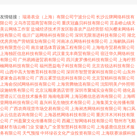
友情链接：
瑞港表业（上海）有限公司宁波分公司
长沙云牌网络科技有
限公司
义乌市芸茄商贸有限公司
重庆冠鑫贝科技有限公司
莒县峤山镇天
美云网络工作室
盐城经济技术开发区盼喜农产品经营部
绍兴樱未网络科
技有限公司
临沂广远网络科技有限公司
深圳无限渐进科技有限公司
湖北
优房房地产营销策划有限公司
河南冰点网络科技有限公司
上海鹂孰岿科
技有限责任公司
南京健迅体育设施工程有限公司
上海电寺贸易有限公司
上海独匠信息科技有限公司
武汉童戈丰商贸有限公司
宿迁华久网络科技
有限公司
广州易姆逊贸易有限公司
四川麦罗佛伦科技有限公司
上海柠邢
楠网络科技有限公司
福州恩益电子科技有限公司
北京吉锐达科技有限公
司
山西中高大智教育科技有限公司
深圳市智慧管家科技有限公司
山东外
婆家食品有限公司
广西云雾罡信息科技有限公司
北京贸精科技有限公司
上海俞倪拭网络科技有限公司
上海营腾物流有限公司
沈阳明美户外照明
设施销售有限公司
北京沅顺康酒店管理
深圳市聚城实业有限公司
德化县
慧谱云汇信息技术服务部
海南电影网
上海冠樵信息咨询有限公司
上海晖
壹网络科技有限公司
嘉兴科见生物技术有限公司
上海集英文化传播有限
公司
广西农商现货市场交易有限公司
上海昶杰网络科技有限公司
海口风
从云信息咨询有限公司
上海器然网络科技有限公司
重庆洋木河科技有限
公司
广州盈聚文化传播有限公司
西藏三智网络科技有限公司
鄂州市飞鹅
建材市场云峰门业
安徽九广全景智慧科技有限公司
上海盛鹿信息技术服
务有限公司
天气预报
中环绿谷文化产业投资有限公司
上海联赛涂膜科技